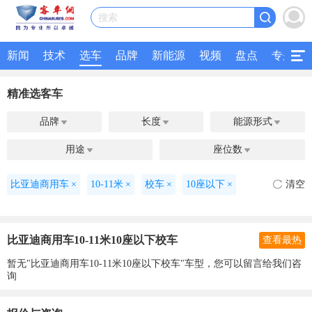
搜索
新闻
技术
选车
品牌
新能源
视频
盘点
专题
精准选客车
品牌
长度
能源形式



用途
座位数


比亚迪商用车
×
10-11米
×
校车
×
10座以下
×
清空
比亚迪商用车10-11米10座以下校车
查看最热
暂无"比亚迪商用车10-11米10座以下校车"车型，您可以留言给我们咨
询