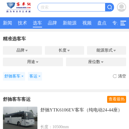
搜索
新闻
技术
选车
品牌
新能源
视频
盘点
专题
精准选客车
品牌
长度
能源形式



用途
座位数


舒驰客车
×
客运
×
清空
舒驰客车客运
查看最热
舒驰YTK6106EV客车（纯电动24-44座）
长度：10500mm