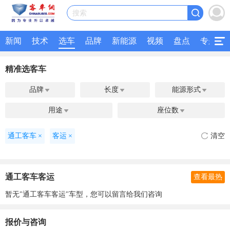
搜索
新闻
技术
选车
品牌
新能源
视频
盘点
专题
精准选客车
品牌
长度
能源形式



用途
座位数


通工客车
×
客运
×
清空
通工客车客运
查看最热
暂无"通工客车客运"车型，您可以留言给我们咨询
报价与咨询