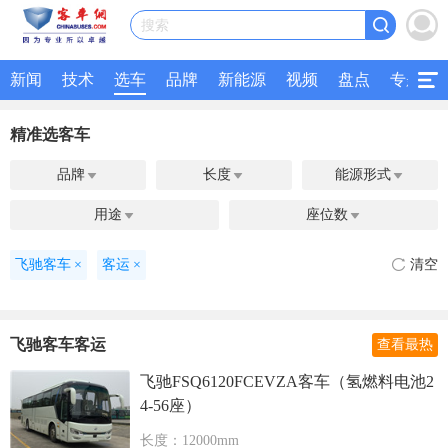
搜索
新闻
技术
选车
品牌
新能源
视频
盘点
专题
精准选客车
品牌
长度
能源形式



用途
座位数


飞驰客车
×
客运
×
清空
飞驰客车客运
查看最热
飞驰FSQ6120FCEVZA客车（氢燃料电池2
4-56座）
长度：12000mm