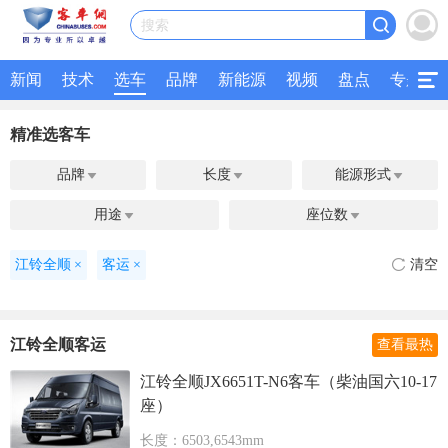
搜索
新闻
技术
选车
品牌
新能源
视频
盘点
专题
精准选客车
品牌
长度
能源形式



用途
座位数


江铃全顺
×
客运
×
清空
江铃全顺客运
查看最热
江铃全顺JX6651T-N6客车（柴油国六10-17
座）
长度：6503,6543mm