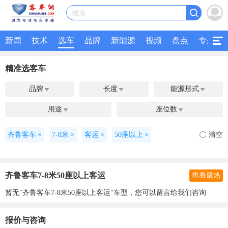
搜索
新闻
技术
选车
品牌
新能源
视频
盘点
专题
精准选客车
品牌
长度
能源形式



用途
座位数


齐鲁客车
×
7-8米
×
客运
×
50座以上
×
清空
齐鲁客车7-8米50座以上客运
查看最热
暂无"齐鲁客车7-8米50座以上客运"车型，您可以留言给我们咨询
报价与咨询