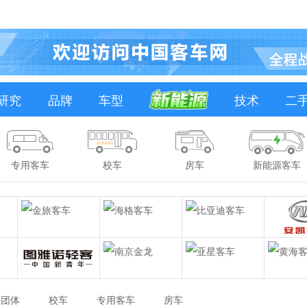
研究
品牌
车型
技术
二
专用客车
校车
房车
新能源客车
团体
校车
专用客车
房车