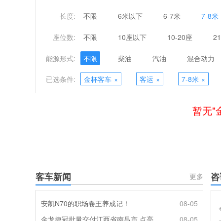
长度:
不限
6米以下
6-7米
7-8米
座位数:
不限
10座以下
10-20座
2
能源形式:
不限
柴油
汽油
混合动力
已选条件:
金杯客车
×
客运
×
7-8米
×
暂无"
客车新闻
咨
更多
安凯N70的职场卷王养成记！
08-05
金龙捷冠批量交付江西省南昌市 点亮城乡便民定制出行
08-05