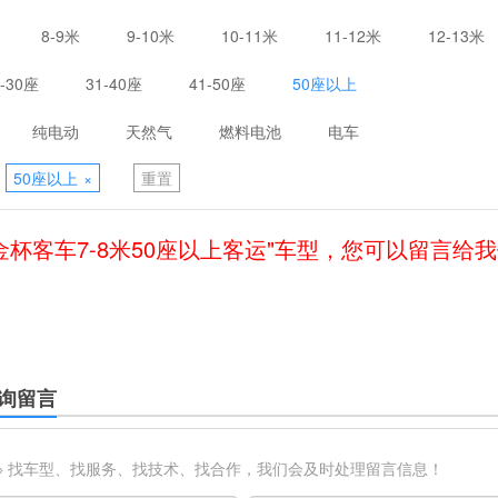
8-9米
9-10米
10-11米
11-12米
12-13米
1-30座
31-40座
41-50座
50座以上
纯电动
天然气
燃料电池
电车
50座以上
×
重置
金杯客车7-8米50座以上客运"车型，您可以留言给
询留言
※ 找车型、找服务、找技术、找合作，我们会及时处理留言信息！