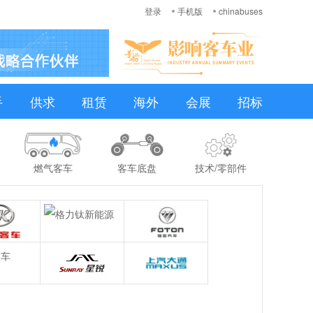
登录
手机版
chinabuses
手
供求
租赁
海外
会展
招标
燃气客车
客车底盘
技术/零部件