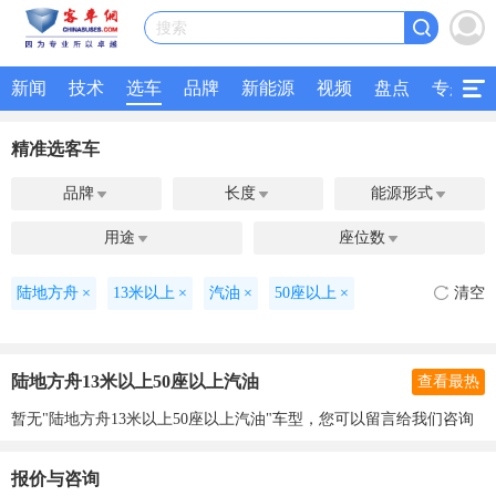
搜索
新闻
技术
选车
品牌
新能源
视频
盘点
专题
精准选客车
品牌
长度
能源形式



用途
座位数


陆地方舟
×
13米以上
×
汽油
×
50座以上
×
清空
陆地方舟13米以上50座以上汽油
查看最热
暂无"陆地方舟13米以上50座以上汽油"车型，您可以留言给我们咨询
报价与咨询