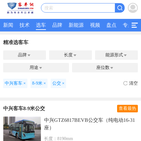
搜索
新闻
技术
选车
品牌
新能源
视频
盘点
专题
精准选客车
品牌
长度
能源形式



用途
座位数


中兴客车
×
8-9米
×
公交
×
清空
中兴客车8-9米公交
查看最热
中兴GTZ6817BEVB公交车（纯电动16-31
座）
长度：8190mm