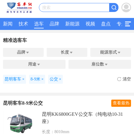
搜索
新闻
技术
选车
品牌
新能源
视频
盘点
专题
精准选客车
品牌
长度
能源形式



用途
座位数


昆明客车
×
8-9米
×
公交
×
清空
昆明客车8-9米公交
查看最热
昆明KK6800GEV公交车（纯电动10-31
座）
长度：8010mm