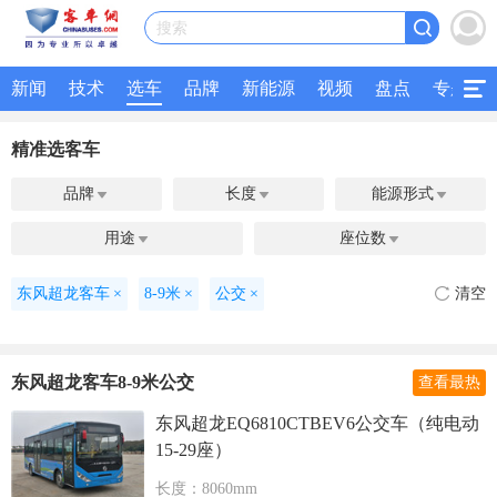
搜索
新闻
技术
选车
品牌
新能源
视频
盘点
专题
精准选客车
品牌
长度
能源形式



用途
座位数


东风超龙客车
×
8-9米
×
公交
×
清空
东风超龙客车8-9米公交
查看最热
东风超龙EQ6810CTBEV6公交车（纯电动
15-29座）
长度：8060mm