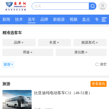
搜索
新闻
技术
选车
品牌
新能源
视频
盘点
专题
精准选客车
品牌
长度
能源形式



用途
座位数


旅游
×
清空
旅游
查看最热
比亚迪纯电动客车C11（48-51座）