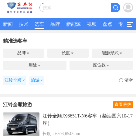
搜索
新闻
技术
选车
品牌
新能源
视频
盘点
专题
精准选客车
品牌
长度
能源形式



用途
座位数


江铃全顺
×
旅游
×
清空
江铃全顺旅游
查看最热
江铃全顺JX6651T-N6客车（柴油国六10-17
座）
长度：6503,6543mm