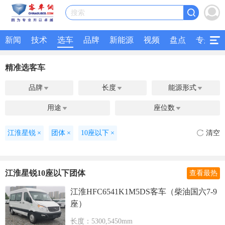
搜索
新闻
技术
选车
品牌
新能源
视频
盘点
专题
精准选客车
品牌
长度
能源形式



用途
座位数


江淮星锐
×
团体
×
10座以下
×
清空
江淮星锐10座以下团体
查看最热
江淮HFC6541K1M5DS客车（柴油国六7-9
座）
长度：5300,5450mm