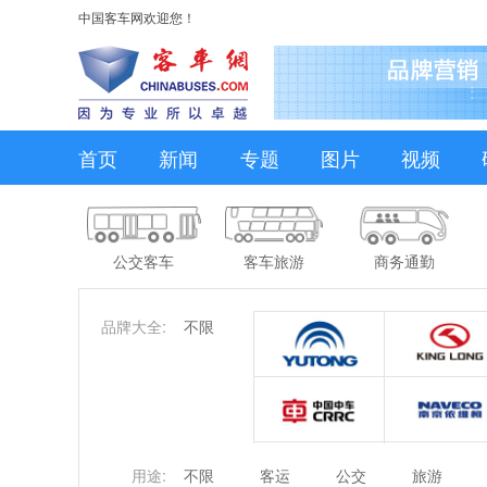
中国客车网欢迎您！
首页
新闻
专题
图片
视频
公交客车
客车旅游
商务通勤
品牌大全:
不限
用途:
不限
客运
公交
旅游