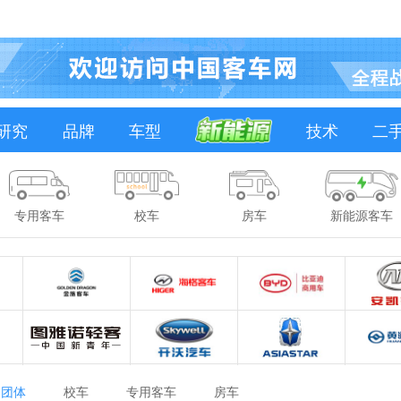
研究
品牌
车型
技术
二
专用客车
校车
房车
新能源客车
团体
校车
专用客车
房车