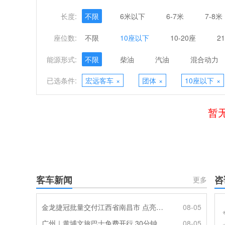
长度:
不限
6米以下
6-7米
7-8米
座位数:
不限
10座以下
10-20座
2
能源形式:
不限
柴油
汽油
混合动力
已选条件:
宏远客车
×
团体
×
10座以下
×
暂
客车新闻
咨
更多
金龙捷冠批量交付江西省南昌市 点亮城乡便民定制出行
08-05
广州｜黄埔文旅巴士免费开行 30分钟一班解锁山海文博一日游
08-05