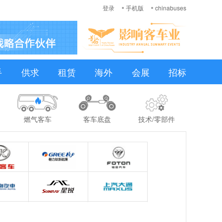
登录
手机版
chinabuses
手
供求
租赁
海外
会展
招标
燃气客车
客车底盘
技术/零部件