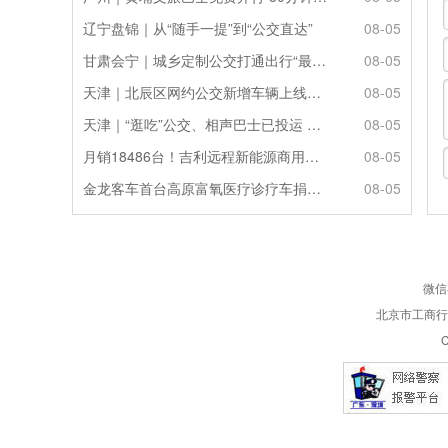
辽宁盘锦｜从“随手一提”到“公交直达”
08-05
甘肃会宁｜城乡定制公交打通出行“最后一公里”
08-05
天津｜北辰区网约公交新增车辆上线运营
08-05
天津｜“逛吃”公交、相声巴士已投运 无目的地海上游试点航线将推出
08-05
月销18486台！吉利远程新能源商用车7月销量持续攀升
08-05
金龙客车首台高原富氧医疗诊疗车捐赠左贡 守护健康
08-05
微信
北京市工商行政
C