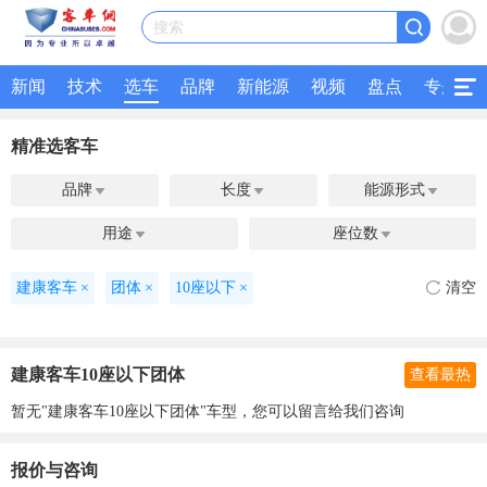
搜索
新闻
技术
选车
品牌
新能源
视频
盘点
专题
精准选客车
品牌
长度
能源形式



用途
座位数


建康客车
×
团体
×
10座以下
×
清空
建康客车10座以下团体
查看最热
暂无"建康客车10座以下团体"车型，您可以留言给我们咨询
报价与咨询