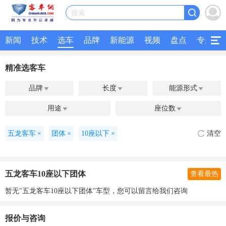
搜索
新闻
技术
选车
品牌
新能源
视频
盘点
专题
精准选客车
品牌
长度
能源形式



用途
座位数


五龙客车
×
团体
×
10座以下
×
清空
五龙客车10座以下团体
查看最热
暂无"五龙客车10座以下团体"车型，您可以留言给我们咨询
报价与咨询