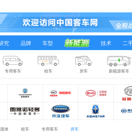
研究
品牌
车型
技术
二
专用客车
校车
房车
新能源客车
团体
校车
专用客车
房车