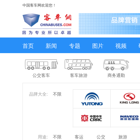
中国客车网欢迎您！
首页
新闻
专题
图片
视频
公交客车
客车旅游
商务通勤
品牌大全:
不限
用途:
不限
客运
公交
旅游