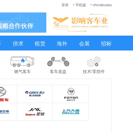
登录
手机版
chinabuses
手
供求
租赁
海外
会展
招标
燃气客车
客车底盘
技术/零部件