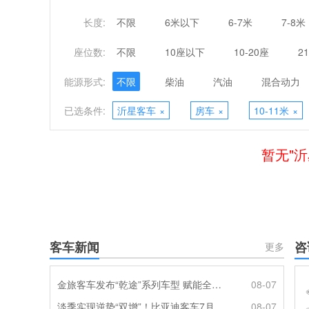
长度:
不限
6米以下
6-7米
7-8米
座位数:
不限
10座以下
10-20座
2
能源形式:
不限
柴油
汽油
混合动力
已选条件:
沂星客车
×
房车
×
10-11米
×
暂无"沂
客车新闻
咨
更多
金旅客车发布“乾途”系列车型 赋能全球客运产业提质升级
08-07
淡季实现逆势“双增”！比亚迪客车7月热销620辆创新高
08-07