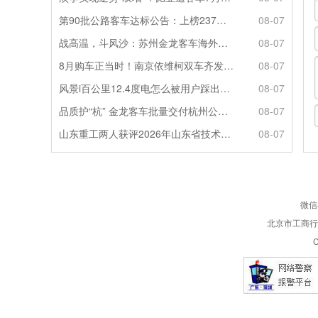
第90批公路客车达标公告：上榜237款创次高，混动\燃料电池缺席
08-07
战高温，斗风沙：苏州金龙客车海外服务的“极限温度测试”
08-07
8月购车正当时！南京依维柯双车齐发限时福利全解析
08-07
风景i百公里12.4度电怎么被用户踩出来的？
08-07
品质护“杭” 金龙客车批量交付杭州公交集团72辆
08-07
山东重工两人获评2026年山东省技术技能大师
08-07
微信
北京市工商行政
C