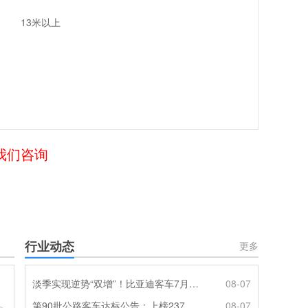
13米以上
给我们咨询
行业动态
更多
淡季实现逆势“双增”！比亚迪客车7月热销620辆创新高
08-07
第90批公路客车达标公告：上榜237款创次高，混动\燃料电池缺席
08-07