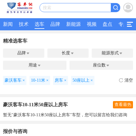
搜索
新闻
技术
选车
品牌
新能源
视频
盘点
专题
精准选客车
品牌
长度
能源形式



用途
座位数


豪沃客车
×
10-11米
×
房车
×
50座以上
×
清空
豪沃客车10-11米50座以上房车
查看最热
暂无"豪沃客车10-11米50座以上房车"车型，您可以留言给我们咨询
报价与咨询