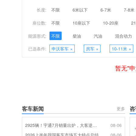
长度:
不限
6米以下
6-7米
7-8米
座位数:
不限
10座以下
10-20座
2
能源形式:
不限
柴油
汽油
混合动力
已选条件:
申沃客车
×
房车
×
10-11米
×
暂无"申
客车新闻
咨
更多
2925辆！宇通7月销量出炉，大客逆势走强筑牢基本盘
08-06
2026上半年我国客车市场五大特点总结
08-06