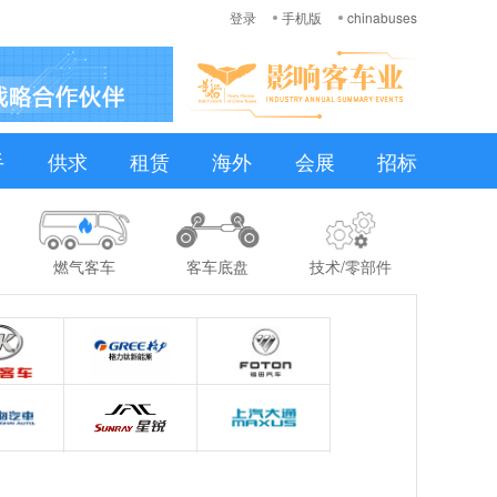
登录
手机版
chinabuses
手
供求
租赁
海外
会展
招标
燃气客车
客车底盘
技术/零部件