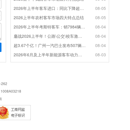
2026年上半年客车进口：同比下降超4成，轻客主体地位凸显
08-05
2026上半年农村客车市场四大特点总结
08-05
2026年上半年考斯特客车：销7984辆 6米领涨领跑 电动化提速
08-04
鏖战2026上半年！公路\公交\校车激烈角逐，谁问鼎赛道赢家?
08-04
超3.67个亿！广州一汽巴士发布507辆纯电动城市客车采购中标公告
08-04
2026年6月及上半年新能源客车动力电池装机量特点分析
08-03
-262
08A03218
所有