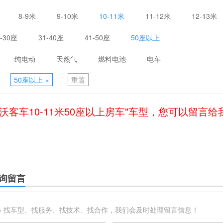
8-9米
9-10米
10-11米
11-12米
12-13米
1-30座
31-40座
41-50座
50座以上
纯电动
天然气
燃料电池
电车
50座以上
×
重置
沃客车10-11米50座以上房车"车型，您可以留言
询留言
※ 找车型、找服务、找技术、找合作，我们会及时处理留言信息！