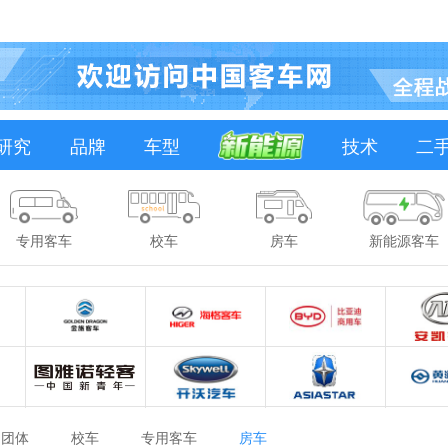
研究
品牌
车型
技术
二
专用客车
校车
房车
新能源客车
团体
校车
专用客车
房车