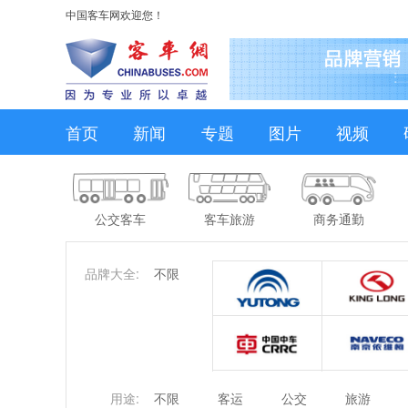
中国客车网欢迎您！
首页
新闻
专题
图片
视频
公交客车
客车旅游
商务通勤
品牌大全:
不限
用途:
不限
客运
公交
旅游