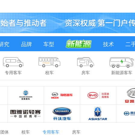
研究
品牌
车型
技术
二
专用客车
校车
房车
新能源客车
团体
校车
专用客车
房车