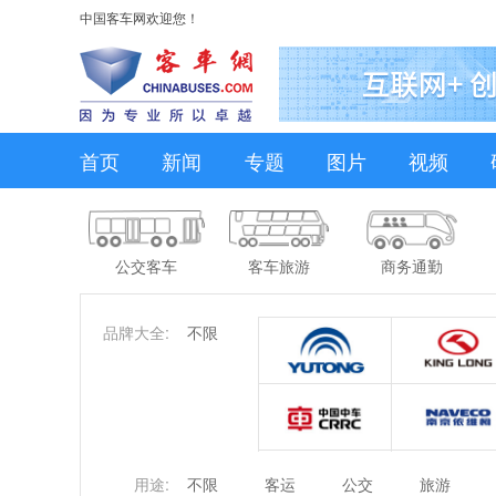
中国客车网欢迎您！
首页
新闻
专题
图片
视频
公交客车
客车旅游
商务通勤
品牌大全:
不限
用途:
不限
客运
公交
旅游