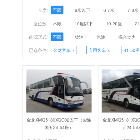
长度:
不限
6米以下
6-7米
7-8米
座位数:
不限
10座以下
10-20座
2
能源形式:
不限
柴油
汽油
混合动力
已选条件:
金龙客车
×
专用客车
×
41-50座
金龙XMQ5180XQC02囚车（柴油
金龙XMQ5181X
国五24-54座）
五24-5