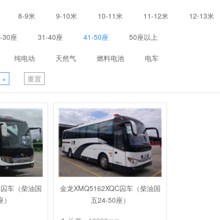
8-9米
9-10米
10-11米
11-12米
12-13米
1-30座
31-40座
41-50座
50座以上
纯电动
天然气
燃料电池
电车
×
重置
QC囚车（柴油国
金龙XMQ5162XQC囚车（柴油国
4座）
五24-50座）