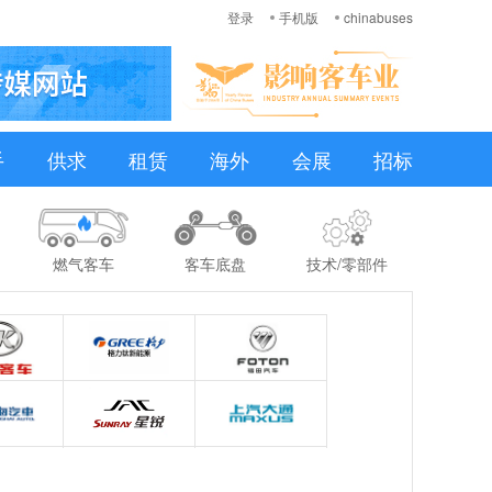
登录
手机版
chinabuses
手
供求
租赁
海外
会展
招标
燃气客车
客车底盘
技术/零部件