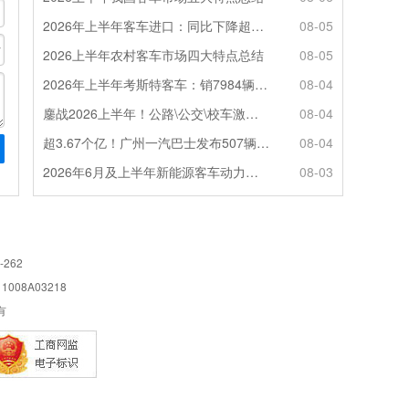
2026年上半年客车进口：同比下降超4成，轻客主体地位凸显
08-05
2026上半年农村客车市场四大特点总结
08-05
2026年上半年考斯特客车：销7984辆 6米领涨领跑 电动化提速
08-04
鏖战2026上半年！公路\公交\校车激烈角逐，谁问鼎赛道赢家?
08-04
超3.67个亿！广州一汽巴士发布507辆纯电动城市客车采购中标公告
08-04
2026年6月及上半年新能源客车动力电池装机量特点分析
08-03
-262
08A03218
所有