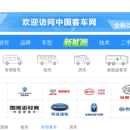
研究
品牌
车型
技术
二
专用客车
校车
房车
新能源客车
团体
校车
专用客车
房车