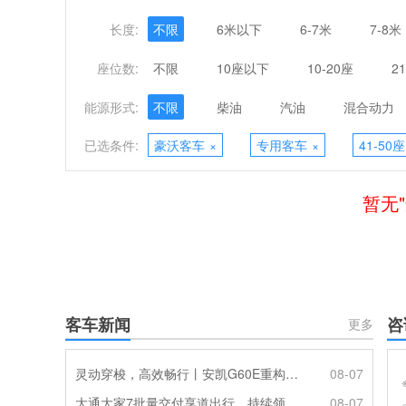
长度:
不限
6米以下
6-7米
7-8米
座位数:
不限
10座以下
10-20座
2
能源形式:
不限
柴油
汽油
混合动力
已选条件:
豪沃客车
×
专用客车
×
41-50座
暂无
客车新闻
咨
更多
灵动穿梭，高效畅行丨安凯G60E重构出行新体验
08-07
大通大家7批量交付享道出行，持续领跑多人出行赛道
08-07