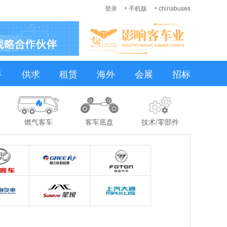
登录
手机版
chinabuses
手
供求
租赁
海外
会展
招标
燃气客车
客车底盘
技术/零部件