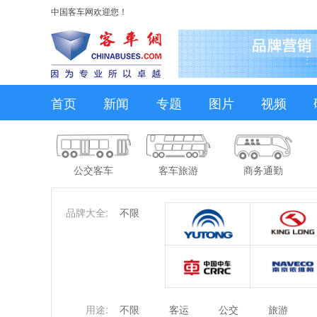
中国客车网欢迎您！
首页
新闻
专题
图片
视频
公交客车
客车旅游
商务通勤
品牌大全:
不限
用途:
不限
客运
公交
旅游