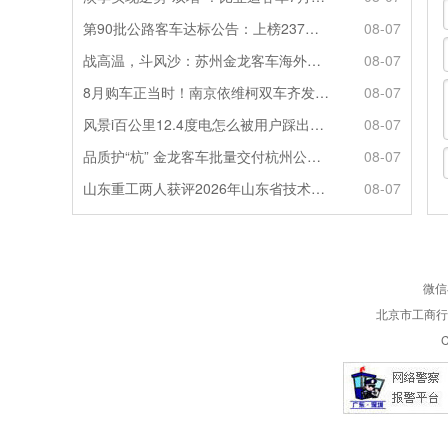
第90批公路客车达标公告：上榜237款创次高，混动\燃料电池缺席
08-07
战高温，斗风沙：苏州金龙客车海外服务的“极限温度测试”
08-07
8月购车正当时！南京依维柯双车齐发限时福利全解析
08-07
风景i百公里12.4度电怎么被用户踩出来的？
08-07
品质护“杭” 金龙客车批量交付杭州公交集团72辆
08-07
山东重工两人获评2026年山东省技术技能大师
08-07
微信
北京市工商行政
C