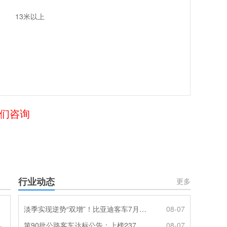
13米以上
我们咨询
行业动态
更多
淡季实现逆势“双增”！比亚迪客车7月热销620辆创新高
08-07
第90批公路客车达标公告：上榜237款创次高，混动\燃料电池缺席
08-07