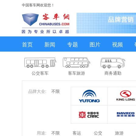
中国客车网欢迎您！
首页
新闻
专题
图片
视频
公交客车
客车旅游
商务通勤
品牌大全:
不限
用途:
不限
客运
公交
旅游