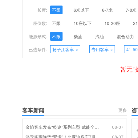
长度:
不限
6米以下
6-7米
7-8米
座位数:
不限
10座以下
10-20座
2
能源形式:
不限
柴油
汽油
混合动力
已选条件:
扬子江客车
×
专用客车
×
41-5
暂无"
客车新闻
咨
更多
金旅客车发布“乾途”系列车型 赋能全球客运产业提质升级
08-07
淡季实现逆势“双增”！比亚迪客车7月热销620辆创新高
08-07