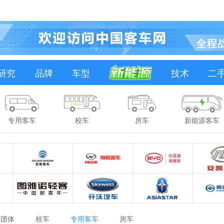
研究
品牌
车型
技术
二
专用客车
校车
房车
新能源客车
团体
校车
专用客车
房车