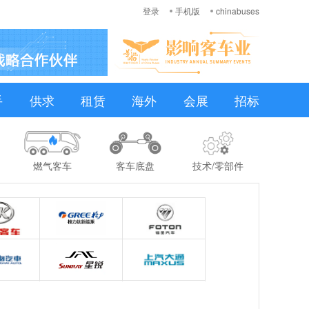
登录
手机版
chinabuses
手
供求
租赁
海外
会展
招标
燃气客车
客车底盘
技术/零部件