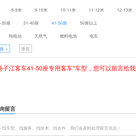
8-9米
9-10米
10-11米
11-12米
12-13米
1-30座
31-40座
41-50座
50座以上
纯电动
天然气
燃料电池
电车
0座
×
重置
扬子江客车41-50座专用客车"车型，您可以留言给
询留言
※ 找车型、找服务、找技术、找合作，我们会及时处理留言信息！