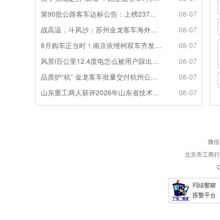
第90批公路客车达标公告：上榜237款创次高，混动\燃料电池缺席
08-07
战高温，斗风沙：苏州金龙客车海外服务的“极限温度测试”
08-07
8月购车正当时！南京依维柯双车齐发限时福利全解析
08-07
风景i百公里12.4度电怎么被用户踩出来的？
08-07
品质护“杭” 金龙客车批量交付杭州公交集团72辆
08-07
山东重工两人获评2026年山东省技术技能大师
08-07
微信
北京市工商行政
C