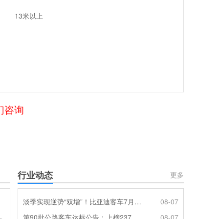
13米以上
们咨询
行业动态
更多
淡季实现逆势“双增”！比亚迪客车7月热销620辆创新高
08-07
第90批公路客车达标公告：上榜237款创次高，混动\燃料电池缺席
08-07