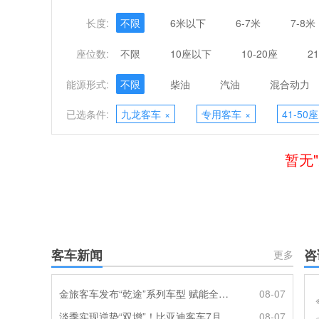
长度:
不限
6米以下
6-7米
7-8米
座位数:
不限
10座以下
10-20座
2
能源形式:
不限
柴油
汽油
混合动力
已选条件:
九龙客车
×
专用客车
×
41-50座
暂无
客车新闻
咨
更多
金旅客车发布“乾途”系列车型 赋能全球客运产业提质升级
08-07
淡季实现逆势“双增”！比亚迪客车7月热销620辆创新高
08-07