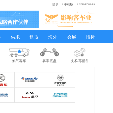
登录
手机版
chinabuses
手
供求
租赁
海外
会展
招标
燃气客车
客车底盘
技术/零部件