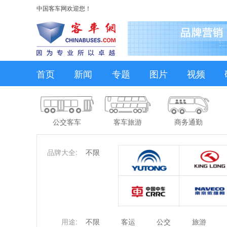
中国客车网欢迎您！
首页
新闻
专题
图片
视频
公交客车
客车旅游
商务通勤
品牌大全:
不限
用途:
不限
客运
公交
旅游