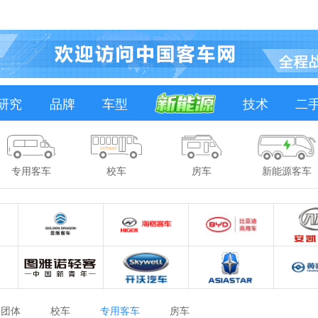
研究
品牌
车型
技术
二
专用客车
校车
房车
新能源客车
团体
校车
专用客车
房车