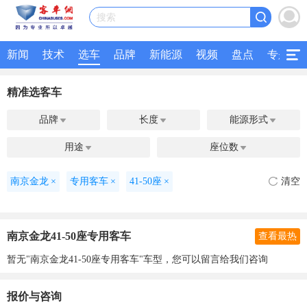
搜索
新闻
技术
选车
品牌
新能源
视频
盘点
专题
精准选客车
品牌
长度
能源形式



用途
座位数


南京金龙
×
专用客车
×
41-50座
×
清空
南京金龙41-50座专用客车
查看最热
暂无"南京金龙41-50座专用客车"车型，您可以留言给我们咨询
报价与咨询